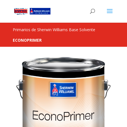
Primarios de Sherwin Williams Base Solvente
ECONO­PRIMER