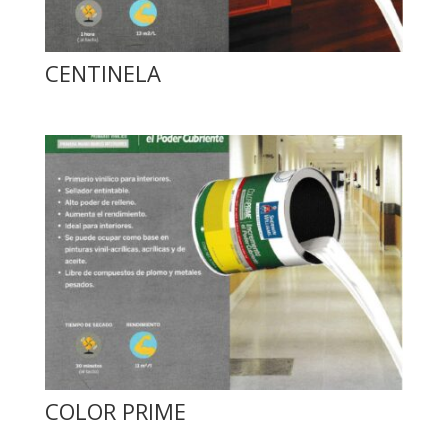
CENTINELA
COLOR PRIME