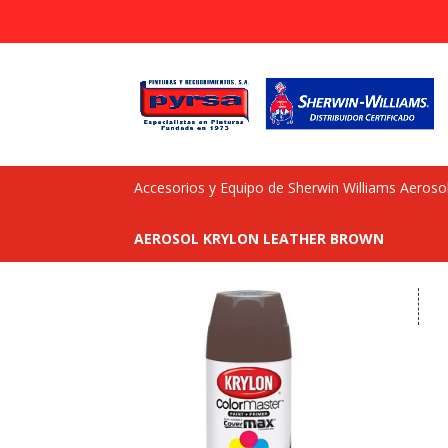
Accesorios y Equipo de Sherwin Williams Aeroso
AEROSOL KRYLON LEATHER BROWN