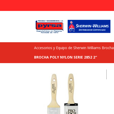
Accesorios y Equipo de Sherwin Williams Brochas
BROCHA POLY NYLON SERIE 2852 2″