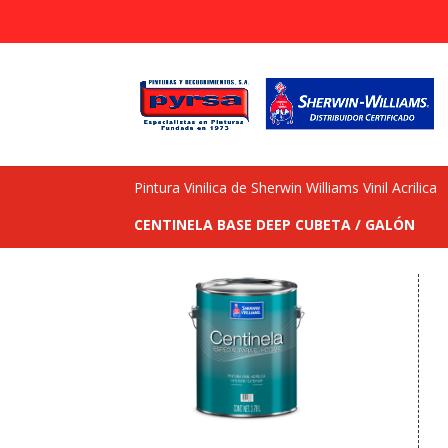
Pintura Vinilica de Sherwin Williams Vinil Acrilica
CENTINELA BASE DEEP
CUBETA / GALÓN