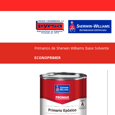
Primarios de Sherwin Williams Base Solvente
ECONO­PRIMER