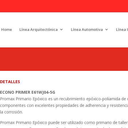
Home
Línea Arquitectónica
Línea Automotiva
Línea 
DETALLES
ECONO PRIMER E61WJ04-5G
Promax Primario Epóxico
es un
recubrimiento epóxico-poliamida de
componentes con excelentes propiedades de adherencia y resistenci
la corrosión.
Promax Primario Epóxico
puede ser utilizado como primario de taller