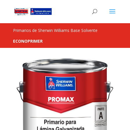
Primarios de Sherwin Williams Base Solvente
ECONO­PRIMER