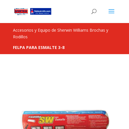
Accesorios y Equipo de Sherwin Williams Brochas y
Rodillos
FELPA PARA ESMALTE 3-8