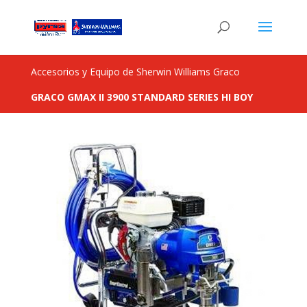
Accesorios y Equipo de Sherwin Williams Graco
GRACO GMAX II 3900 STANDARD SERIES HI BOY