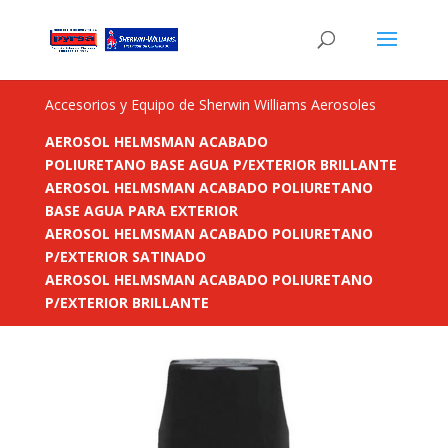
Accesorios y Equipo de Sherwin Williams Aerosoles
AEROSOL HELMSMAN ACABADO
POLIURETANO
BASE AGUA P/EXTERIOR BRILLANTE
AEROSOL HELMSMAN ACABADO POLIURETANO
BASE AGUA PARA EXTERIOR
AEROSOL HELMSMAN ACABADO POLIURETANO
P/EXTERIOR SATINADO
AEROSOL HELMSMAN ACABADO POLIURETANO
P/EXTERIOR BRILLANTE