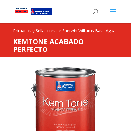
Primarios y Selladores de Sherwin Williams Base Agua
KEMTONE ACABADO
PERFECTO