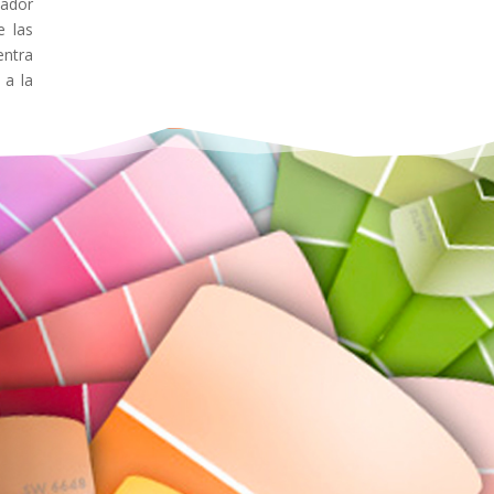
lador
e las
entra
 a la