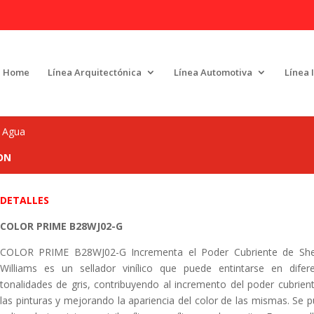
Home
Línea Arquitectónica
Línea Automotiva
Línea 
e Agua
ON
DETALLES
COLOR PRIME B28WJ02-G
COLOR PRIME B28WJ02-G Incrementa el Poder Cubriente de She
Williams es un sellador vinílico que puede entintarse en difer
tonalidades de gris, contribuyendo al incremento del poder cubrien
las pinturas y mejorando la apariencia del color de las mismas. Se 