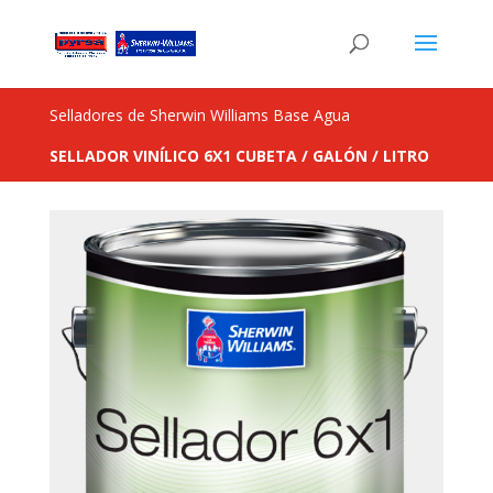
Selladores de Sherwin Williams Base Agua
SELLADOR VINÍLICO 6X1
CUBETA / GALÓN / LITRO