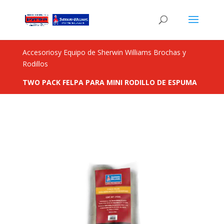
Accesoriosy Equipo de Sherwin Williams Brochas y
Rodillos
TWO PACK FELPA PARA MINI RODILLO DE ESPUMA