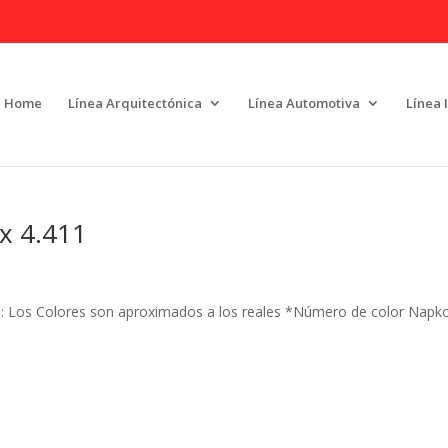
Home
Línea Arquitectónica
Línea Automotiva
Línea 
x 4.411
 Los Colores son aproximados a los reales *Número de color Napk