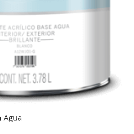
en Agua