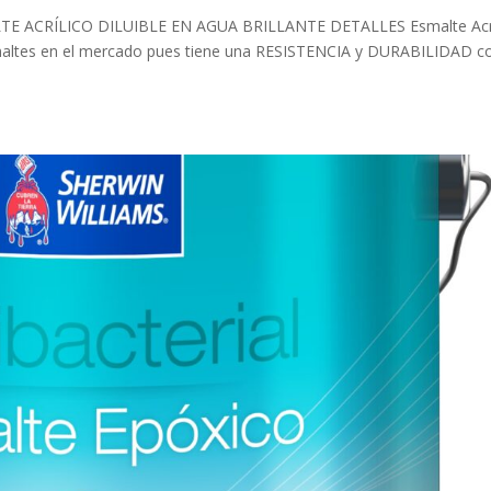
ALTE ACRÍLICO DILUIBLE EN AGUA BRILLANTE DETALLES Esmalte Acrí
esmaltes en el mercado pues tiene una RESISTENCIA y DURABILIDAD 