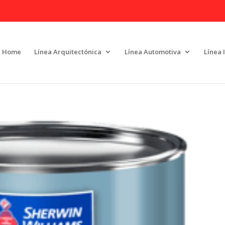
Home
Línea Arquitectónica
Línea Automotiva
Línea 