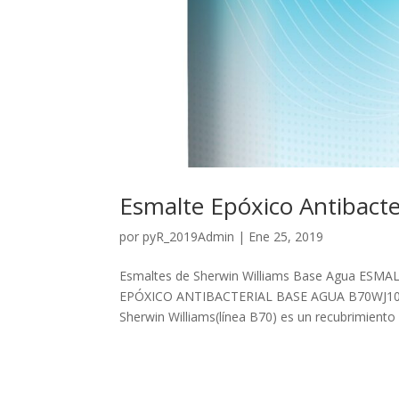
Esmalte Epóxico Antibacter
por
pyR_2019Admin
|
Ene 25, 2019
Esmaltes de Sherwin Williams Base Agua ES
EPÓXICO ANTIBACTERIAL BASE AGUA B70WJ10
Sherwin Williams(línea B70) es un recubrimiento d